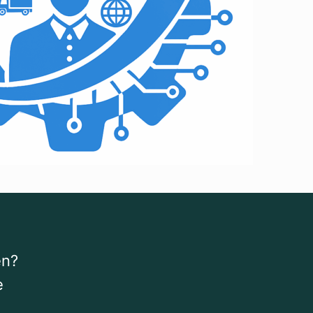
en?
e